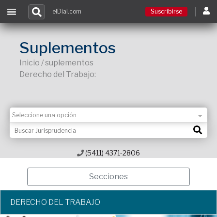
elDial.com
Suscribirse
Suscribirse
Suplementos
Inicio / suplementos
Ingresar
Derecho del Trabajo:
Acceso a cursos
Contacto
(5411) 4371-2806
Secciones
DERECHO DEL TRABAJO