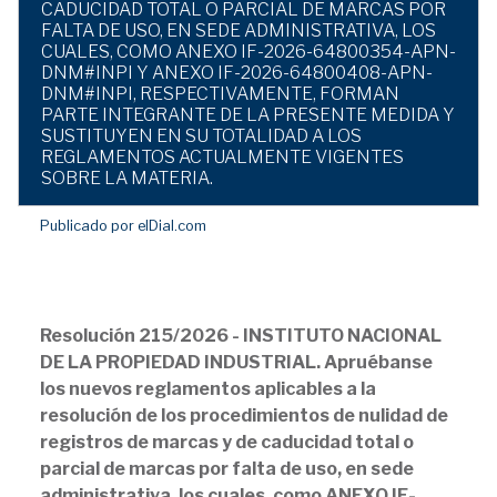
CADUCIDAD TOTAL O PARCIAL DE MARCAS POR
FALTA DE USO, EN SEDE ADMINISTRATIVA, LOS
CUALES, COMO ANEXO IF-2026-64800354-APN-
DNM#INPI Y ANEXO IF-2026-64800408-APN-
DNM#INPI, RESPECTIVAMENTE, FORMAN
PARTE INTEGRANTE DE LA PRESENTE MEDIDA Y
SUSTITUYEN EN SU TOTALIDAD A LOS
REGLAMENTOS ACTUALMENTE VIGENTES
SOBRE LA MATERIA.
Publicado por elDial.com
Resolución 215/2026 - INSTITUTO NACIONAL
DE LA PROPIEDAD INDUSTRIAL. Apruébanse
los nuevos reglamentos aplicables a la
resolución de los procedimientos de nulidad de
registros de marcas y de caducidad total o
parcial de marcas por falta de uso, en sede
administrativa, los cuales, como ANEXO IF-