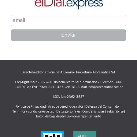
Directora editorial: Romina A. Lozano - Propietario: Albrematica S.A.
Copyright 1997 - 2026 - elDial.com - editorial albrematica - Tucumán 1440
(1050) Cap. Fed. Telfax (5411) 4371-2806 - E-Mail: info@albrematica.com.ar
ISSN Nro. 2362-3527
Política de Privacidad
|
Aviso de derecho de autor
|
Defensa del Consumidor
|
Términos y condiciones de uso
|
Datos personales
|
Cómo anunciar
|
Subscribirse
|
Botón de baja de servicio y de arrepentimiento