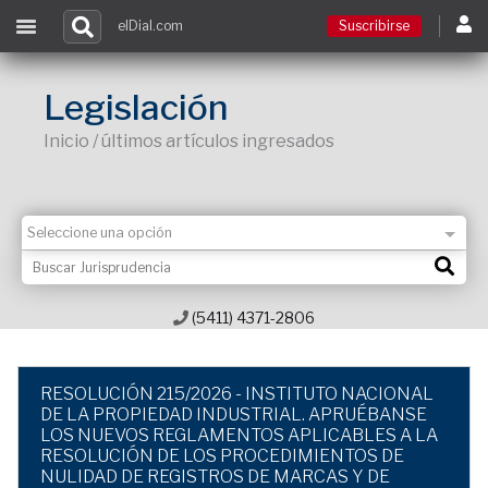
elDial.com
Suscribirse
Suscribirse
Legislación
Inicio / últimos artículos ingresados
Ingresar
Acceso a cursos
Contacto
(5411) 4371-2806
RESOLUCIÓN 215/2026 - INSTITUTO NACIONAL
DE LA PROPIEDAD INDUSTRIAL. APRUÉBANSE
LOS NUEVOS REGLAMENTOS APLICABLES A LA
RESOLUCIÓN DE LOS PROCEDIMIENTOS DE
NULIDAD DE REGISTROS DE MARCAS Y DE