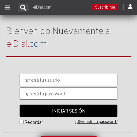
elDial.com
Suscribirse
Suscribirse
Bienvenido Nuevamente a
elDial.
com
Ingresar
Acceso a cursos
Contacto
¿Olvidaste tu password?
Recordar