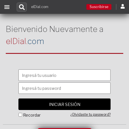
elDial.com
Suscribirse
Suscribirse
Bienvenido Nuevamente a
elDial.
com
Ingresar
Acceso a cursos
Contacto
¿Olvidaste tu password?
Recordar