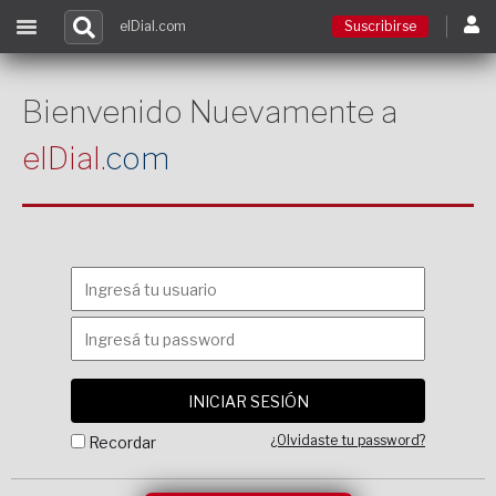
elDial.com
Suscribirse
Suscribirse
Bienvenido Nuevamente a
elDial.
com
Ingresar
Acceso a cursos
Contacto
¿Olvidaste tu password?
Recordar