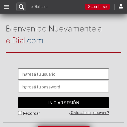
elDial.com
Suscribirse
Suscribirse
Bienvenido Nuevamente a
elDial.
com
Ingresar
Acceso a cursos
Contacto
¿Olvidaste tu password?
Recordar