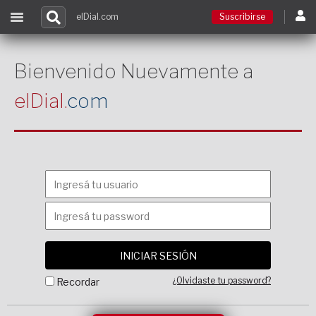
elDial.com
Suscribirse
Suscribirse
Bienvenido Nuevamente a
elDial.
com
Ingresar
Acceso a cursos
Contacto
¿Olvidaste tu password?
Recordar