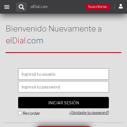
elDial.com
Suscribirse
Suscribirse
Bienvenido Nuevamente a
elDial.
com
Ingresar
Acceso a cursos
Contacto
¿Olvidaste tu password?
Recordar