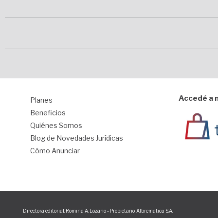
Accedé a n
Planes
1
Beneficios
Quiénes Somos
Blog de Novedades Jurídicas
Cómo Anunciar
Directora editorial: Romina A. Lozano - Propietario: Albrematica S.A.