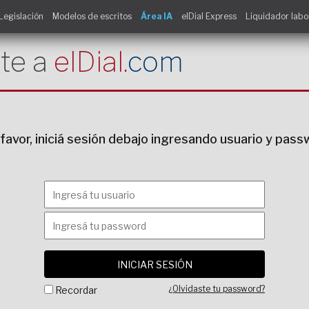
Legislación
Modelos de escritos
Área IA
elDial Express
Liquidador labo
te a
elDial.
com
favor, iniciá sesión debajo ingresando usuario y pas
¿Olvidaste tu password?
Recordar