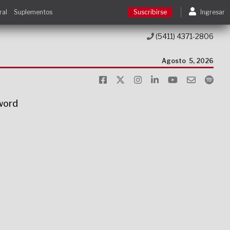
ral
Suplementos
Suscribirse
Ingresar
(5411) 4371-2806
Suscribirse
Agosto
5, 2026
Ingresar
sword
Acceso a cursos
Contacto