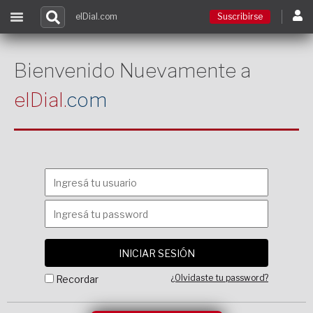
elDial.com
Suscribirse
Suscribirse
Bienvenido Nuevamente a
elDial.
com
Ingresar
Acceso a cursos
Contacto
¿Olvidaste tu password?
Recordar