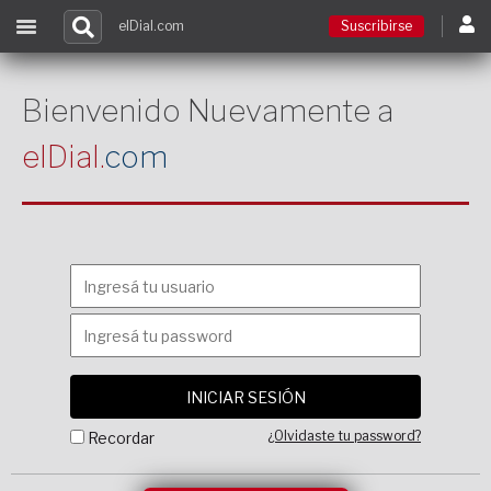
elDial.com
Suscribirse
Suscribirse
Bienvenido Nuevamente a
elDial.
com
Ingresar
Acceso a cursos
Contacto
¿Olvidaste tu password?
Recordar