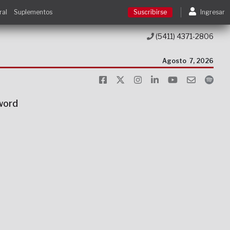
ral
Suplementos
Suscribirse
Ingresar
(5411) 4371-2806
Suscribirse
Agosto
7, 2026
Ingresar
sword
Acceso a cursos
Contacto