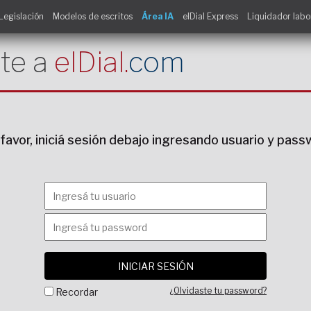
Legislación
Modelos de escritos
Área IA
elDial Express
Liquidador labo
te a
elDial.
com
favor, iniciá sesión debajo ingresando usuario y pas
¿Olvidaste tu password?
Recordar