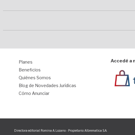
Accedé a n
Planes
1
Beneficios
Quiénes Somos
Blog de Novedades Jurídicas
Cómo Anunciar
Directora editorial: Romina A. Lozano - Propietario: Albrematica S.A.