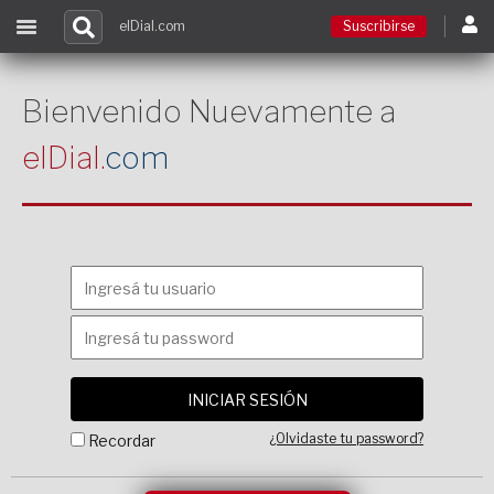
elDial.com
Suscribirse
Suscribirse
Bienvenido Nuevamente a
elDial.
com
Ingresar
Acceso a cursos
Contacto
¿Olvidaste tu password?
Recordar