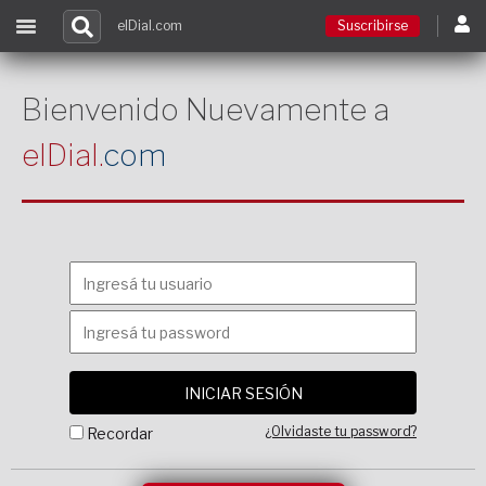
elDial.com
Suscribirse
Suscribirse
Bienvenido Nuevamente a
elDial.
com
Ingresar
Acceso a cursos
Contacto
¿Olvidaste tu password?
Recordar