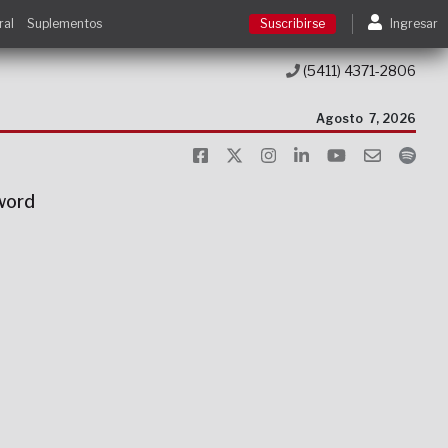
ral
Suplementos
Suscribirse
Ingresar
(5411) 4371-2806
Suscribirse
Agosto
7, 2026
Ingresar
sword
Acceso a cursos
Contacto