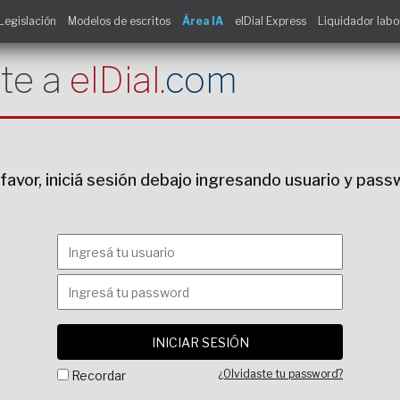
Legislación
Modelos de escritos
Área IA
elDial Express
Liquidador labo
te a
elDial.
com
favor, iniciá sesión debajo ingresando usuario y pas
¿Olvidaste tu password?
Recordar