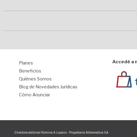
Accedé a n
Planes
1
Beneficios
Quiénes Somos
Blog de Novedades Jurídicas
Cómo Anunciar
Directora editorial: Romina A. Lozano - Propietario: Albrematica S.A.