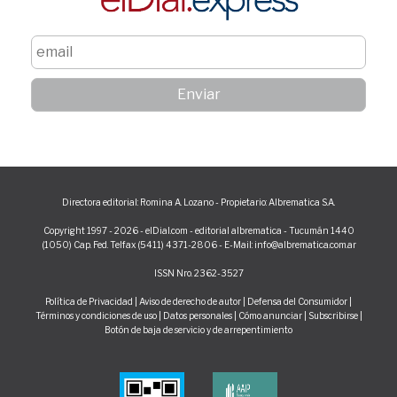
Directora editorial: Romina A. Lozano - Propietario: Albrematica S.A.
Copyright 1997 - 2026 - elDial.com - editorial albrematica - Tucumán 1440
(1050) Cap. Fed. Telfax (5411) 4371-2806 - E-Mail: info@albrematica.com.ar
ISSN Nro. 2362-3527
Política de Privacidad
|
Aviso de derecho de autor
|
Defensa del Consumidor
|
Términos y condiciones de uso
|
Datos personales
|
Cómo anunciar
|
Subscribirse
|
Botón de baja de servicio y de arrepentimiento