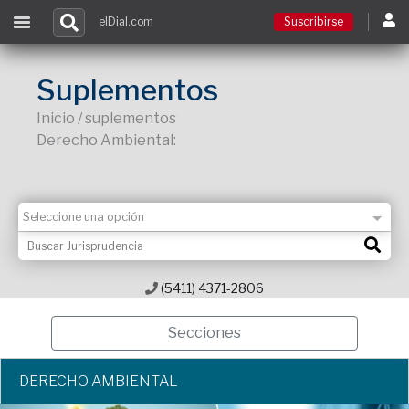
elDial.com
Suscribirse
Suscribirse
Suplementos
Inicio / suplementos
Ingresar
Derecho Ambiental:
Acceso a cursos
Contacto
(5411) 4371-2806
Secciones
DERECHO AMBIENTAL