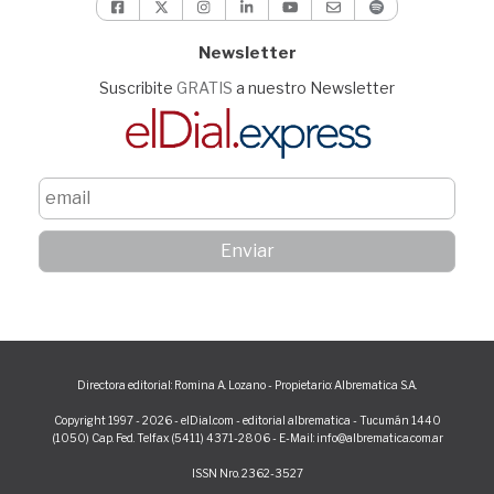
Newsletter
Suscribite
GRATIS
a nuestro Newsletter
Directora editorial: Romina A. Lozano - Propietario: Albrematica S.A.
Copyright 1997 - 2026 - elDial.com - editorial albrematica - Tucumán 1440
(1050) Cap. Fed. Telfax (5411) 4371-2806 - E-Mail: info@albrematica.com.ar
ISSN Nro. 2362-3527