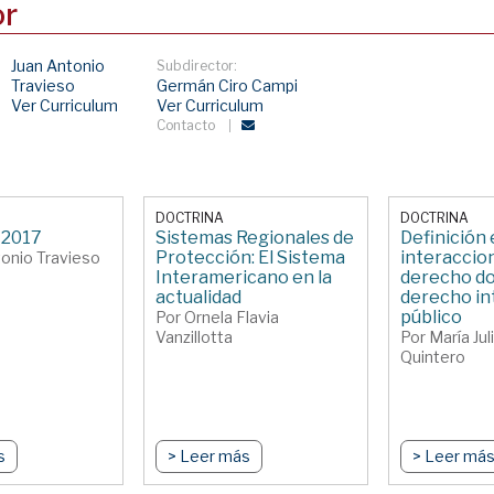
or
Juan Antonio
Subdirector:
Travieso
Germán Ciro Campi
Ver Curriculum
Ver Curriculum
Contacto
DOCTRINA
DOCTRINA
 2017
Sistemas Regionales de
Definición 
Protección: El Sistema
interaccio
tonio Travieso
Interamericano en la
derecho do
actualidad
derecho in
público
Por Ornela Flavia
Vanzillotta
Por María Jul
Quintero
s
> Leer más
> Leer má