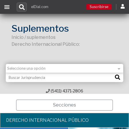
elDial.com
Suscribirse
Suscribirse
Suplementos
Inicio / suplementos
Ingresar
Derecho Internacional Público:
Acceso a cursos
Contacto
(5411) 4371-2806
Secciones
DERECHO INTERNACIONAL PÚBLICO