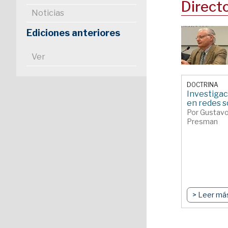
Direct
Noticias
Ediciones anteriores
Ver
DOCTRINA
Investigac
en redes s
Por Gustavo
Presman
> Leer má