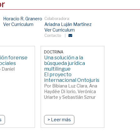
or
Horacio R. Granero
Colaboradora:
Ver Curriculum
Ariadna Luján Martínez
Ver Curriculum
Contacto
DOCTRINA
ión forense
Una solución a la
ociales
búsqueda jurídica
multilingue
 Daniel
El proyecto
internacional Ontojuris
Por Bibiana Luz Clara, Ana
Haydée Di Iorio, Verónica
Uriarte y Sebastián Sznur
s
> Leer más