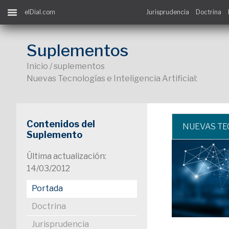
elDial.com
Jurisprudencia
Doctrina
Suplementos
Inicio / suplementos
Nuevas Tecnologías e Inteligencia Artificial:
Contenidos del
NUEVAS TE
Suplemento
Última actualización:
14/03/2012
Portada
Doctrina
Jurisprudencia