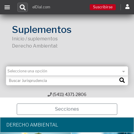
elDial.com
Suscribirse
Suscribirse
Suplementos
Inicio / suplementos
Ingresar
Derecho Ambiental:
Acceso a cursos
Contacto
(5411) 4371-2806
Secciones
DERECHO AMBIENTAL