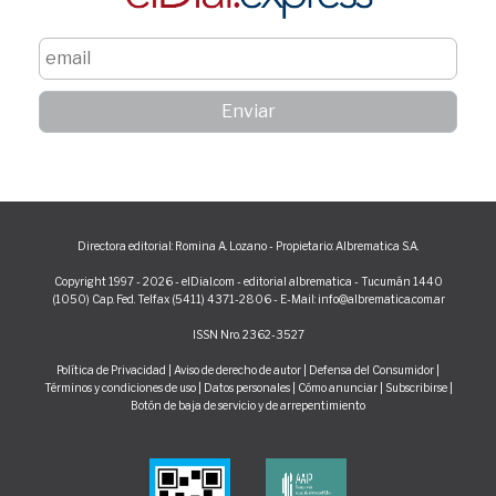
Directora editorial: Romina A. Lozano - Propietario: Albrematica S.A.
Copyright 1997 - 2026 - elDial.com - editorial albrematica - Tucumán 1440
(1050) Cap. Fed. Telfax (5411) 4371-2806 - E-Mail: info@albrematica.com.ar
ISSN Nro. 2362-3527
Política de Privacidad
|
Aviso de derecho de autor
|
Defensa del Consumidor
|
Términos y condiciones de uso
|
Datos personales
|
Cómo anunciar
|
Subscribirse
|
Botón de baja de servicio y de arrepentimiento