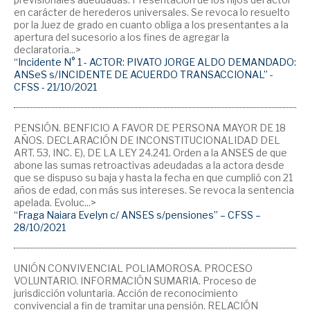
en carácter de herederos universales. Se revoca lo resuelto
por la Juez de grado en cuanto obliga a los presentantes a la
apertura del sucesorio a los fines de agregar la
declaratoria...>
“Incidente N° 1 - ACTOR: PIVATO JORGE ALDO DEMANDADO:
ANSeS s/INCIDENTE DE ACUERDO TRANSACCIONAL” -
CFSS - 21/10/2021
PENSIÓN. BENFICIO A FAVOR DE PERSONA MAYOR DE 18
AÑOS. DECLARACIÓN DE INCONSTITUCIONALIDAD DEL
ART. 53, INC. E), DE LA LEY 24.241. Orden a la ANSES de que
abone las sumas retroactivas adeudadas a la actora desde
que se dispuso su baja y hasta la fecha en que cumplió con 21
años de edad, con más sus intereses. Se revoca la sentencia
apelada. Evoluc...>
“Fraga Naiara Evelyn c/ ANSES s/pensiones” – CFSS –
28/10/2021
UNIÓN CONVIVENCIAL POLIAMOROSA. PROCESO
VOLUNTARIO. INFORMACIÓN SUMARIA. Proceso de
jurisdicción voluntaria. Acción de reconocimiento
convivencial a fin de tramitar una pensión. RELACIÓN