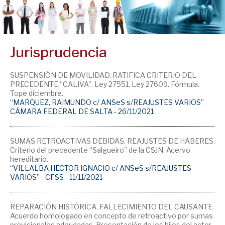
Jurisprudencia
SUSPENSIÓN DE MOVILIDAD. RATIFICA CRITERIO DEL
PRECEDENTE “CALIVA”. Ley 27551. Ley 27609. Fórmula.
Tope diciembre.
“MARQUEZ, RAIMUNDO c/ ANSeS s/REAJUSTES VARIOS”
CÁMARA FEDERAL DE SALTA - 26/11/2021
SUMAS RETROACTIVAS DEBIDAS. REAJUSTES DE HABERES.
Criterio del precedente “Salgueiro” de la CSJN. Acervo
hereditario.
“VILLALBA HECTOR IGNACIO c/ ANSeS s/REAJUSTES
VARIOS” - CFSS - 11/11/2021
REPARACIÓN HISTÓRICA. FALLECIMIENTO DEL CAUSANTE.
Acuerdo homologado en concepto de retroactivo por sumas
previsionales adeudadas. Presentación de los hijos del actor