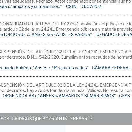
tivas adeudadas. Rechazo. Actor condenado por sentencia, aún no fi
 ANSeS s/ amparos y sumarísimos.” – CSJN – 01/07/2021
NALIDAD DEL ART. 55 DE LEY 27541. Violación del principio de lega
l artículo 32 de la ley 24.241. Emergencia pública en materia previs
ESTOR JORGE c/ ANSES s/REAJUSTES VARIOS” - JUZGADO FEDER
SUSPENSIÓN DEL ARTÍCULO 32 DE LA LEY 24.241. EMERGENCIA P
or decretos. D.N.U. 542/2020. Cumplimientos recaudos de normati
duardo Rubén, c/ Anses, s/ Reajustes varios” - CÁMARA FEDERA
SUSPENSIÓN DEL ARTÍCULO 32 DE LA LEY 24.241. EMERGENCIA P
or decretos. Ley 27609. Pandemia mundial. Validez. No resulta conf
JORGE NICOLAS c/ ANSES s/AMPAROS Y SUMARISIMOS” - CFSS –
RSOS JURÍDICOS QUE PODRÍAN INTERESARTE