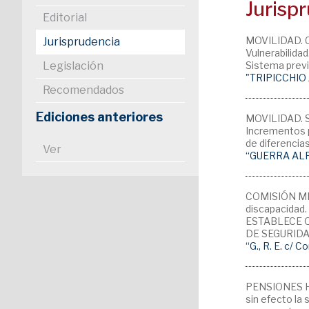
Jurisp
Editorial
MOVILIDAD. 
Jurisprudencia
Vulnerabilida
Legislación
Sistema previ
"TRIPICCHIO
Recomendados
Ediciones anteriores
MOVILIDAD. 
Incrementos p
de diferencias
Ver
“GUERRA ALF
COMISIÓN MÉD
discapacidad
ESTABLECE 
DE SEGURIDAD
“G., R. E. c/
PENSIONES H
sin efecto la