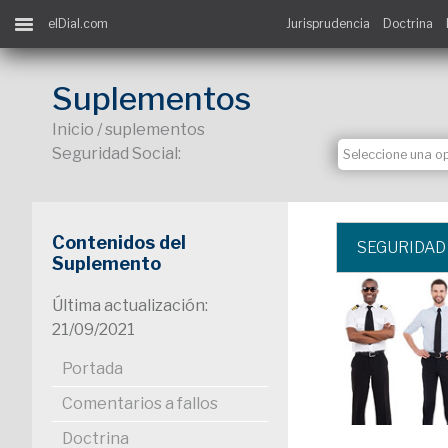
elDial.com
Jurisprudencia
Doctrina
Suplementos
Inicio / suplementos
Seguridad Social:
Contenidos del
SEGURIDAD
Suplemento
Última actualización:
21/09/2021
Portada
Comentarios a fallos
Doctrina