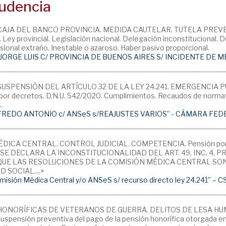
rudencia
CAJA DEL BANCO PROVINCIA. MEDIDA CAUTELAR. TUTELA PREVENT
d. Ley provincial. Legislación nacional. Delegación inconstitucional
sional extraño. Inestable o azaroso. Haber pasivo proporcional.
 JORGE LUIS C/ PROVINCIA DE BUENOS AIRES S/ INCIDENTE DE M
SUSPENSIÓN DEL ARTÍCULO 32 DE LA LEY 24.241. EMERGENCIA P
or decretos. D.N.U. 542/2020. Cumplimientos. Recaudos de normati
.
REDO ANTONIO c/ ANSeS s/REAJUSTES VARIOS” - CÁMARA FED
ICA CENTRAL. CONTROL JUDICIAL. COMPETENCIA. Pensión por fall
. SE DECLARA LA INCONSTITUCIONALIDAD DEL ART. 49, INC. 4, P
QUE LAS RESOLUCIONES DE LA COMISIÓN MÉDICA CENTRAL SO
 SOCIAL....>
 Comisión Médica Central y/o ANSeS s/ recurso directo ley 24.241” – 
ONORÍFICAS DE VETERANOS DE GUERRA. DELITOS DE LESA HUMANI
 suspensión preventiva del pago de la pensión honorífica otorgada en