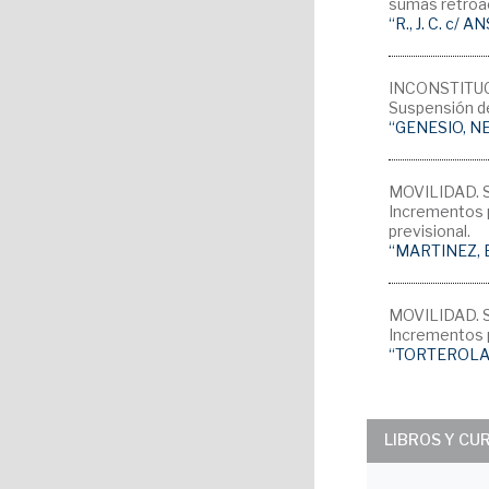
sumas retroac
“R., J. C. c/
INCONSTITUCIO
Suspensión de
“GENESIO, N
MOVILIDAD. 
Incrementos p
previsional.
“MARTINEZ, E
MOVILIDAD. 
Incrementos p
“TORTEROLA 
LIBROS Y CU