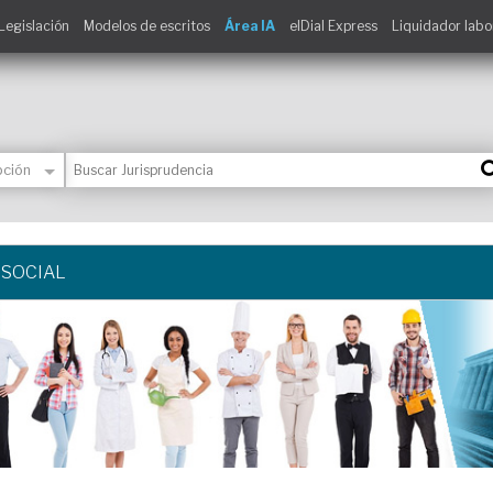
Legislación
Modelos de escritos
Área IA
elDial Express
Liquidador labo
 SOCIAL