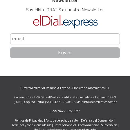
Newsletter
Suscribite
GRATIS
a nuestro Newsletter
Directora editorial: Romina A. Lozano - Propietario: Albrematica S.A.
Copyright 1997 - 2026 - elDial.com - editorial albrematica - Tucumán 1440
(1050) Cap. Fed. Telfax (5411) 4371-2806 - E-Mail: info@albrematica.com.ar
ISSN Nro. 2362-3527
Política de Privacidad
|
Aviso de derecho de autor
|
Defensa del Consumidor
|
Términos y condiciones de uso
|
Datos personales
|
Cómo anunciar
|
Subscribirse
|
Botón de baja de servicio y de arrepentimiento