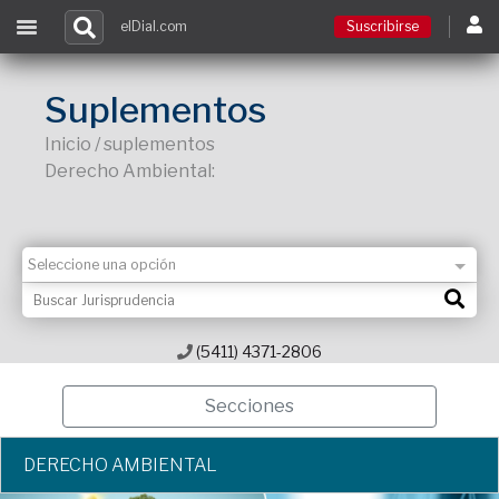
elDial.com
Suscribirse
Suscribirse
Suplementos
Inicio / suplementos
Ingresar
Derecho Ambiental:
Acceso a cursos
Contacto
(5411) 4371-2806
Secciones
DERECHO AMBIENTAL