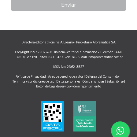
Directora editorial: Romina A. Lozano - Propietario: Albrematica S.A.
Copyright 1997 - 2026 - elDial.com - editorial albrematica - Tucumán 1440
(1050) Cap. Fed. Telfax (5411) 4371-2806 - E-Mail: info@albrematica.com.ar
ISSN Nro. 2362-3527
Política de Privacidad
|
Aviso de derecho de autor
|
Defensa del Consumidor
|
Términos y condiciones de uso
|
Datos personales
|
Cómo anunciar
|
Subscribirse
|
Botón de baja de servicio y de arrepentimiento