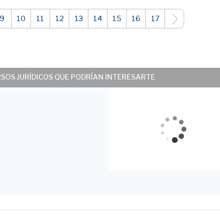
9
10
11
12
13
14
15
16
17
RSOS JURÍDICOS QUE PODRÍAN INTERESARTE