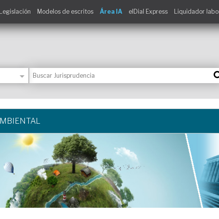
Legislación
Modelos de escritos
Área IA
elDial Express
Liquidador labo
AMBIENTAL